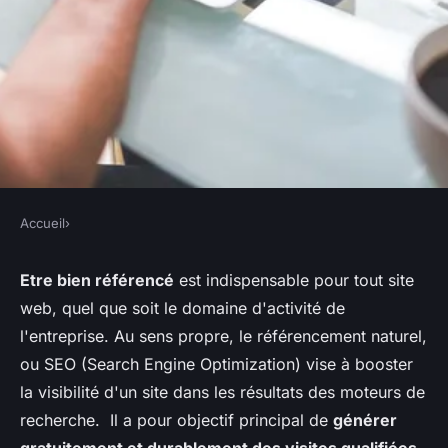
Accueil
›
Entreprise : Conseils pour
Etre bien référencé
est indispensable pour tout site
optimiser le SEO de votre site
web, quel que soit le domaine d'activité de
web
l'entreprise. Au sens propre, le référencement naturel,
ou SEO (Search Engine Optimization) vise à booster
•
20 mars 2023
•
2 min de lecture
la visibilité d'un site dans les résultats des moteurs de
recherche. Il a pour objectif principal de
générer