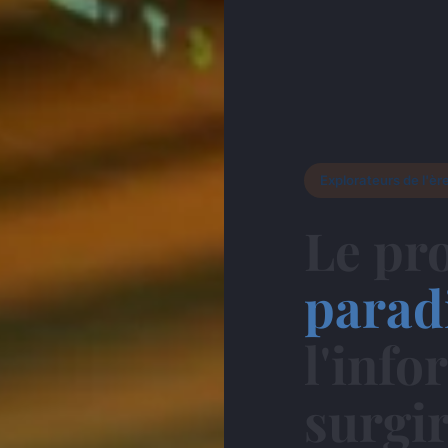
Explorateurs de l'ère
Le pr
parad
l'inf
surgir