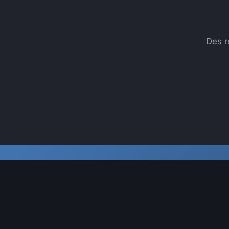
Des r
350+