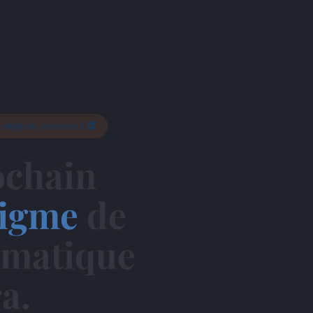
 digitale, avancez ! 🏛️
ochain
igme
de
ormatique
a.