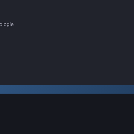
ologie
98%