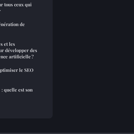
ur tous ceux qui
r
énération de
s et les
our développer des
nce artificielle ?
optimiser le SEO
: quelle est son