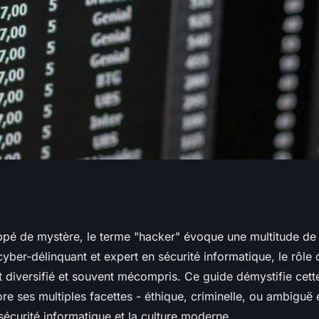
er : ses différentes
pé de mystère, le terme "hacker" évoque une multitude de 
cyber-délinquant et expert en sécurité informatique, le rôle
ans la société
t diversifié et souvent mécompris. Ce guide démystifie cett
re ses multiples facettes - éthique, criminelle, ou ambiguë
 sécurité informatique et la culture moderne.