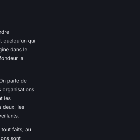
ndre
st quelqu'un qui
gine dans le
fondeur la
 On parle de
s organisations
t les
s deux, les
eillants.
tout faits, au
ions sont