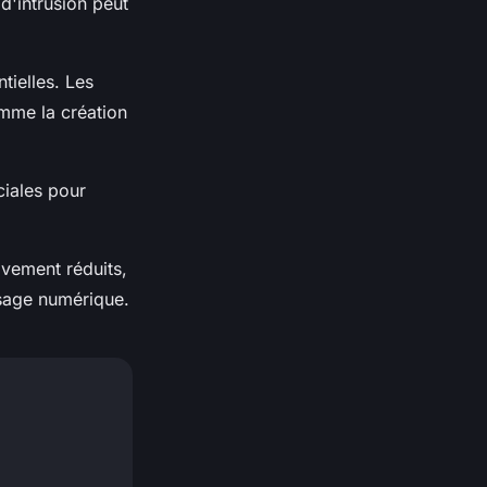
d'intrusion peut
tielles. Les
omme la création
ciales pour
ivement réduits,
ysage numérique.