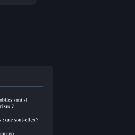
biles sont si
rises ?
: que sont-elles ?
eur en