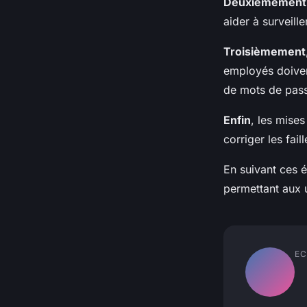
Deuxièmement
aider à surveille
Troisièmement
employés doiven
de mots de passe
Enfin
, les mises
corriger les fail
En suivant ces é
permettant aux 
EC