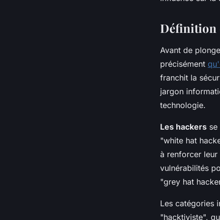
•
9 avril 2024
•
3 min de lecture
Définition 
Avant de plonge
précisément
qu'
franchit la sécu
jargon informat
technologie.
Les hackers
se 
"white hat hacke
à renforcer leur
vulnérabilités p
"grey hat hacker
Les catégories in
"hacktiviste", q