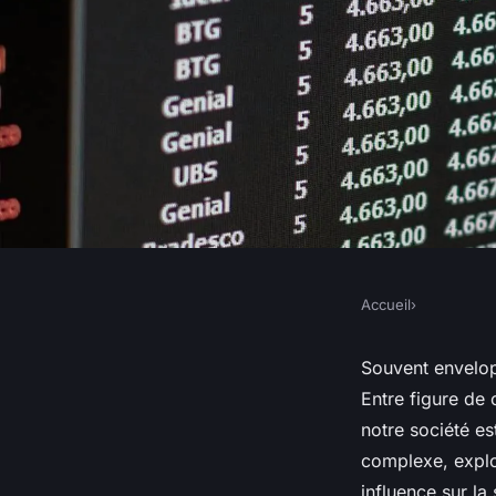
Accueil
›
Qu'est ce qu'un hack
Souvent envelop
Entre figure de 
formes et son rôle d
notre société es
complexe, explo
moderne
influence sur la