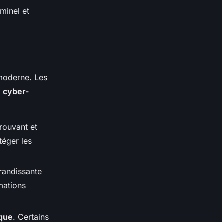
minel et
moderne. Les
a
cyber-
rouvant et
téger les
andissante
rmations
ique
. Certains