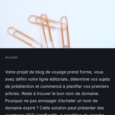
Accueil
›
Quels sont les éléments à
Votre projet de blog de voyage prend forme, vous
considérer pour l'achat d'un
avez défini votre ligne éditoriale, déterminé vos sujets
nom de domaine expiré pour
de prédilection et commencé à planifier vos premiers
articles. Reste à trouver le bon nom de domaine.
un projet de blog de voyage?
Pourquoi ne pas envisager d’acheter un nom de
domaine expiré ? Cette solution peut présenter des
•
25 avril 2024
•
6 min de lecture