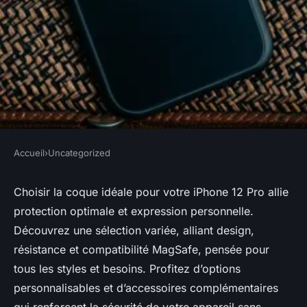
Accueil
›
Uncategorized
UNCATEGORIZED
Découvrez la meilleure coque
Choisir la coque idéale pour votre iPhone 12 Pro allie
protection optimale et expression personnelle.
iphone 12 pro pour votre style
Découvrez une sélection variée, alliant design,
résistance et compatibilité MagSafe, pensée pour
Amélie
•
12 juin 2025
•
8 min de lecture
tous les styles et besoins. Profitez d’options
personnalisables et d’accessoires complémentaires