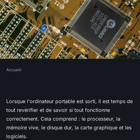
Accueil
›
Comment choisir son
ordinateur portable
Lorsque l'ordinateur portable est sorti, il est temps de
tout revérifier et de savoir si tout fonctionne
•
14 mai 2022
•
6 min de lecture
correctement. Cela comprend : le processeur, la
mémoire vive, le disque dur, la carte graphique et les
logiciels.