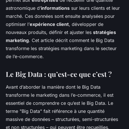
permet aux
entreprises
de recueillir une quantité
•
25 avril 2024
•
6 min de lecture
astronomique d’
informations
sur leurs clients et leur
marché. Ces données sont ensuite analysées pour
optimiser l’
expérience client
, développer de
nouveaux produits, définir et ajuster les
stratégies
marketing
. Cet article décrit comment le Big Data
transforme les stratégies marketing dans le secteur
de l’e-commerce.
Le Big Data : qu’est-ce que c’est ?
Avant d’aborder la manière dont le Big Data
transforme le marketing dans l’e-commerce, il est
essentiel de comprendre ce qu’est le Big Data. Le
terme "Big Data" fait référence à une quantité
massive de données – structurées, semi-structurées
et non structurées – qui peuvent être recueillies,