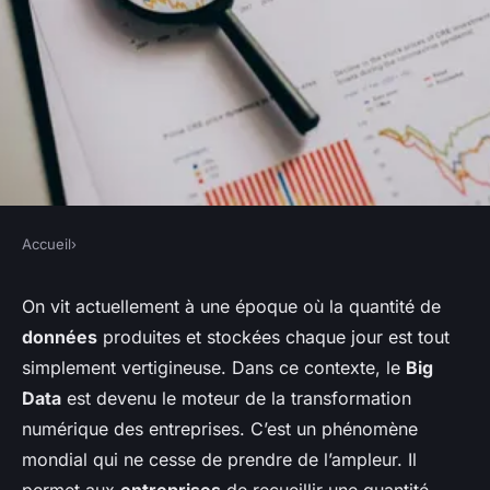
Accueil
›
Comment les données
On vit actuellement à une époque où la quantité de
massives (big data)
données
produites et stockées chaque jour est tout
transforment-elles les
simplement vertigineuse. Dans ce contexte, le
Big
Data
est devenu le moteur de la transformation
stratégies marketing dans l'e-
numérique des entreprises. C’est un phénomène
commerce?
mondial qui ne cesse de prendre de l’ampleur. Il