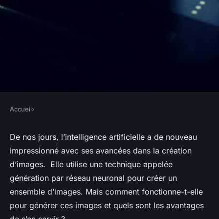
Accueil
›
Génération d'images via IA :
De nos jours, l’intelligence artificielle a de nouveau
c'est quoi ?
impressionné avec ses avancées dans la création
d’images. Elle utilise une technique appelée
•
26 novembre 2023
•
2 min de lecture
génération par réseau neuronal pour créer un
ensemble d’images. Mais comment fonctionne-t-elle
pour générer ces images et quels sont les avantages