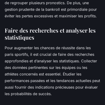
de regrouper plusieurs pronostics. De plus, une
gestion prudente de la bankroll est primordiale pour
éviter les pertes excessives et maximiser les profits.
Faire des recherches et analyser les
statistiques
Pour augmenter les chances de réussite dans les
paris sportifs, il est crucial de faire des recherches
approfondies et d’analyser les statistiques. Collecter
des données pertinentes sur les équipes ou les
athlètes concernés est essentiel. Étudier les
performances passées et les tendances actuelles peut
aussi fournir des indications précieuses pour évaluer
les probabilités de succès.