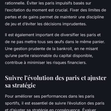
rationnelle. Éviter les paris impulsifs basés sur
l’excitation du moment est crucial. Fixer des limites de
pertes et de gains permet de maintenir une discipline
de jeu et d’éviter les décisions imprudentes.
Il est également important de diversifier les paris et
de ne pas mettre tous ses œufs dans le même panier.
Une gestion prudente de la bankroll, en ne misant
qu’une partie raisonnable du capital disponible,
contribue à minimiser les risques financiers.
Suivre l’évolution des paris et ajuster
sa stratégie
Pour améliorer ses performances dans les paris
sportifs, il est essentiel de suivre l’évolution des paris
et d’ajuster sa stratégie en conséquence. Évaluer