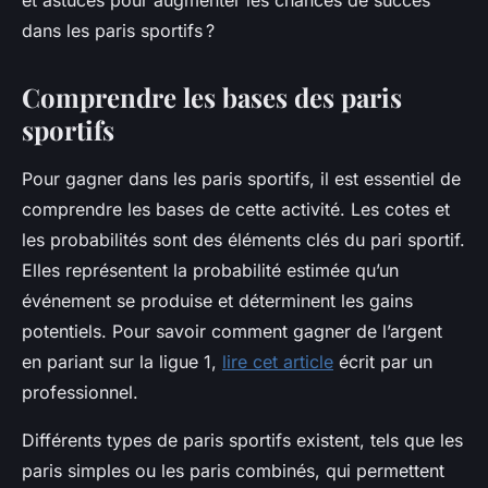
et astuces pour augmenter les chances de succès
dans les paris sportifs ?
Comprendre les bases des paris
sportifs
Pour gagner dans les paris sportifs, il est essentiel de
comprendre les bases de cette activité. Les cotes et
les probabilités sont des éléments clés du pari sportif.
Elles représentent la probabilité estimée qu’un
événement se produise et déterminent les gains
potentiels. Pour savoir comment gagner de l’argent
en pariant sur la ligue 1,
lire cet article
écrit par un
professionnel.
Différents types de paris sportifs existent, tels que les
paris simples ou les paris combinés, qui permettent