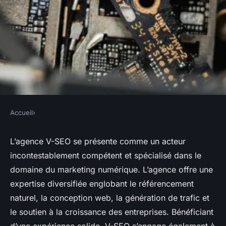
Accueil
›
Explorez les services de pointe
L’agence V-SEO se présente comme un acteur
de l'agence V-SEO en
incontestablement compétent et spécialisé dans le
marketing numérique
domaine du marketing numérique. L’agence offre une
expertise diversifiée englobant le référencement
•
20 septembre 2023
•
2 min de lecture
naturel, la conception web, la génération de trafic et
le soutien à la croissance des entreprises. Bénéficiant