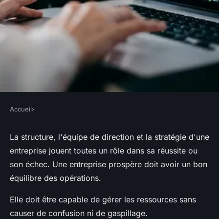
Accueil
›
Le rôle d'un logisticien dans
La structure, l'équipe de direction et la stratégie d'une
une entreprise
entreprise jouent toutes un rôle dans sa réussite ou
son échec. Une entreprise prospère doit avoir un bon
•
14 mai 2022
•
4 min de lecture
équilibre des opérations.
Elle doit être capable de gérer les ressources sans
causer de confusion ni de gaspillage.