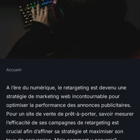
Accueil
›
Comment mesurer l'efficacité
A l’ère du numérique, le retargeting est devenu une
d'une campagne de
stratégie de marketing web incontournable pour
retargeting pour un site de
optimiser la performance des annonces publicitaires.
Pour un site de vente de prêt-à-porter, savoir mesurer
vente de prêt-à-porter?
l’efficacité de ses campagnes de retargeting est
crucial afin d’affiner sa stratégie et maximiser son
•
25 avril 2024
•
6 min de lecture