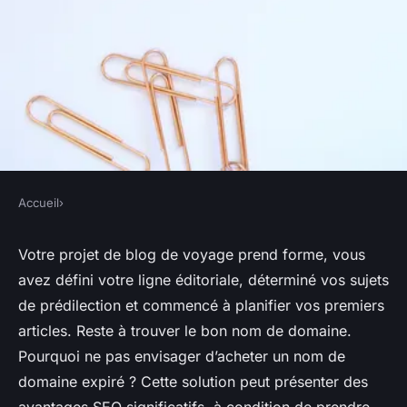
Accueil
›
Quels sont les éléments à
Votre projet de blog de voyage prend forme, vous
considérer pour l'achat d'un
avez défini votre ligne éditoriale, déterminé vos sujets
nom de domaine expiré pour
de prédilection et commencé à planifier vos premiers
articles. Reste à trouver le bon nom de domaine.
un projet de blog de voyage?
Pourquoi ne pas envisager d’acheter un nom de
domaine expiré ? Cette solution peut présenter des
•
25 avril 2024
•
6 min de lecture